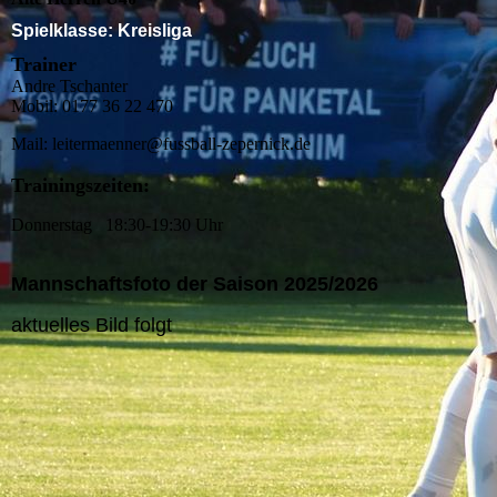
Spielklasse:
Kreisliga
Trainer
Andre Tschanter
Mobil: 0177 36 22 470
Mail: leitermaenner@fussball-zepernick.de
Trainingszeiten:
Donnerstag 18:30-19:30 Uhr
Mannschaftsfoto der Saison 2025/2026
aktuelles Bild folgt