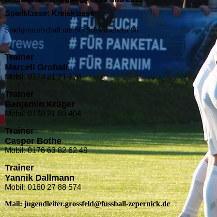
Spielklasse: Kreisklasse
Spielgemeinschaft mit SG Schwanebeck 98
Trainer
Marcell Grohall
Mobil: 0173 21 31 776
Trainer
Benjamin Krüger
Mobil: 0170 21 89 404
Trainer
Casper Bothe
Mobil: 0176 63 82 62 49
Trainer
Yannik Dallmann
Mobil: 0160 27 88 574
Mail: jugendleiter.grossfeld@fussball-zepernick.de