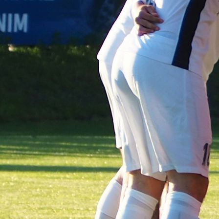
Ü35
Ü40
Traditionsmannsc