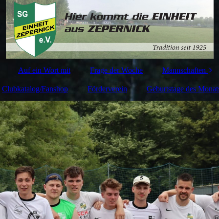
Auf ein Wort mit
Frage der Woche
Mannschaften
Clubkatalog/Fanshop
Förderverein
Geburtstage des Monat
1. Herren
2. Herren
3. Herren
A Junioren
B Junioren
C1 Junioren
C2 Junioren
C3 Junioren