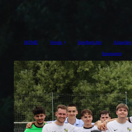
HOME
Verein
Spielberichte
Aktuelles
Organigramm Abt.
Sponsoren
Fußball
Vorstand
Vorstand Intern
Satzung
Anträge
Trainerleitfaden
Unser Sportplatz