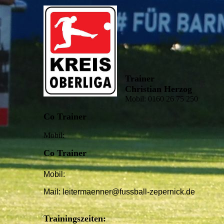
Trainer
Christian Herzog
Mobil: 0160 26 75 250
Co Trainer
Mobil:
Co Trainer
Mobil:
Mail: leitermaenner@fussball-zepernick.de
Trainingszeiten: