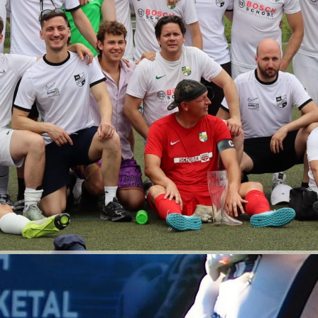
C4 Junioren
D1 Junioren
D2 Junioren
D3 Junioren
E1 Junioren
E2 Junioren
E3 Junioren
F1 Junioren
F2 Junioren
F3 Junioren
G Junioren